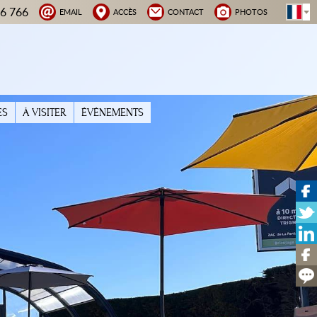
66 766
EMAIL
ACCÈS
CONTACT
PHOTOS
ES
À VISITER
ÉVÉNEMENTS