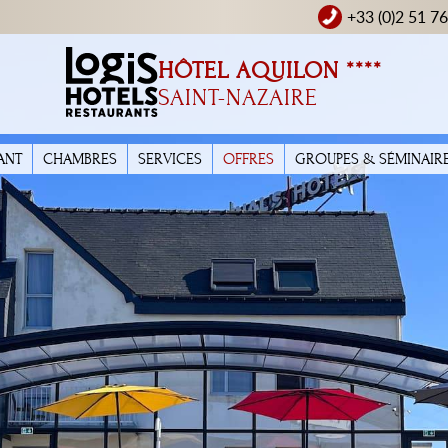
+33 (0)2 51 7
HÔTEL AQUILON ****
SAINT-NAZAIRE
ANT
CHAMBRES
SERVICES
OFFRES
GROUPES & SÉMINAIR